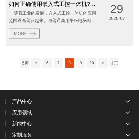
如何正确使用嵌入式工控一体机?这些注意事项你了解多少!
29
随着工业的发展，嵌入式工控一体机的应用
2020-07
范围逐渐普及起来。与普通商用平板电脑相
比，应对工业恶劣环境，嵌入式工控一体机的
MORE
性能更加稳定，并可支持多种安装方式，嵌入
式只是其中一种安装方式。 虽然嵌...
首页
<
6
7
8
9
10
>
末页
产品中心
应用领域
新闻中心
定制服务