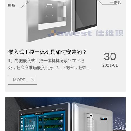
嵌入式工控一体机是如何安装的？
30
1、先把嵌入式工控一体机机身放平在平稳
2021-01
处，把底座准确嵌入机身; 2、上螺丝，把螺丝
旋进各个孔眼，并确认是否拧紧; 3、清洁嵌入
MORE
式工控一体机屏幕前，要先停止使用设备并拔
掉电源插头，确保设备处于断电状态下，切勿
在...