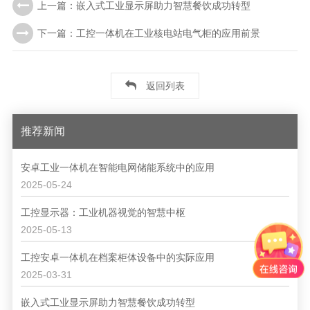
上一篇：嵌入式工业显示屏助力智慧餐饮成功转型
下一篇：工控一体机在工业核电站电气柜的应用前景
返回列表
推荐新闻
安卓工业一体机在智能电网储能系统中的应用
2025-05-24
工控显示器：工业机器视觉的智慧中枢
2025-05-13
工控安卓一体机在档案柜体设备中的实际应用
2025-03-31
嵌入式工业显示屏助力智慧餐饮成功转型