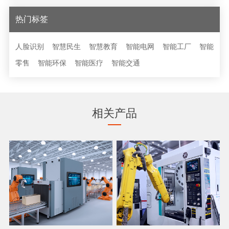
热门标签
人脸识别
智慧民生
智慧教育
智能电网
智能工厂
智能
零售
智能环保
智能医疗
智能交通
相关产品