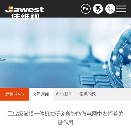
En
新闻中心
公司新闻
行业新闻
常见问题
工业级触摸一体机在研究所智能微电网中发挥着关
键作用