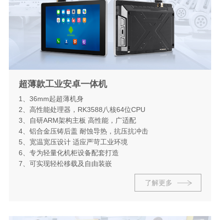
超薄款工业安卓一体机
1、36mm起超薄机身
2、高性能处理器，RK3588八核64位CPU
3、自研ARM架构主板 高性能，广适配
4、铝合金压铸后盖 耐蚀导热，抗压抗冲击
5、宽温宽压设计 适应严苛工业环境
6、专为轻量化机柜设备配套打造
7、可实现轻松移载及自由装嵌
了解更多