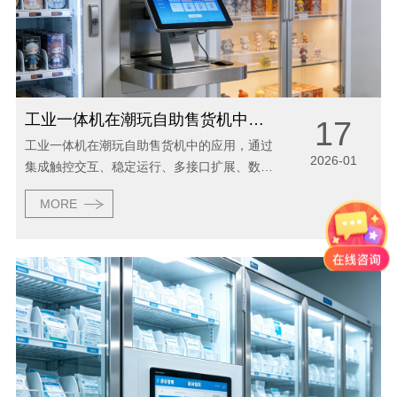
工业一体机在潮玩自助售货机中的应用
17
工业一体机在潮玩自助售货机中的应用，通过
2026-01
集成触控交互、稳定运行、多接口扩展、数据
管理与远程维护等功能，显著提升了设备操作
MORE
便捷性、运行稳定性及运营效率，成为潮玩自
助售货机实现智能化、高效化运营的核心组
件...