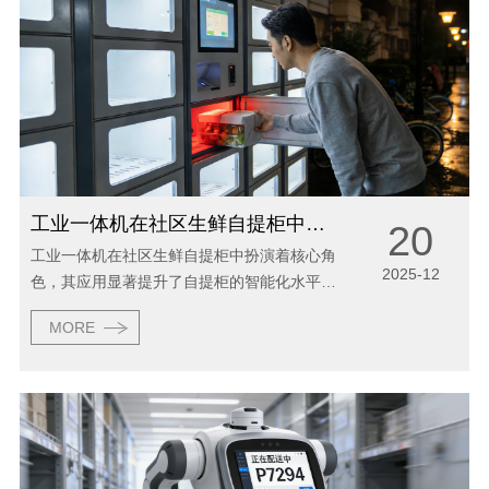
工业一体机在社区生鲜自提柜中的应用
20
工业一体机在社区生鲜自提柜中扮演着核心角
2025-12
色，其应用显著提升了自提柜的智能化水平与
运营效率，具体体现在以下几个方面： 一、核
MORE
心功能实现 智能交互中枢：工业一体机集成了
触控屏、二维码扫描、人脸识别或指纹识别...