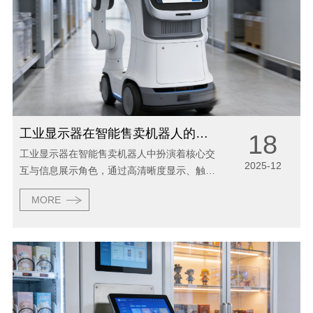
工业显示器在智能售卖机器人的应用
18
工业显示器在智能售卖机器人中扮演着核心交
2025-12
互与信息展示角色，通过高清晰度显示、触控
交互、工业级稳定性及智能化功能，显著提升
MORE
了用户购物体验与设备管理效率，具体应用与
优势如下： 一、核心功能实现：覆盖全流程
交...