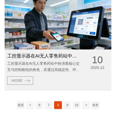
工控显示器在AI无人零售药站中的应用
10
工控显示器在AI无人零售药站中扮演着核心交
2025-12
互与控制枢纽的角色，其通过高稳定性、环境
适应性及多模态交互能力，显著提升了购药流
MORE
程的效率、安全性与用户体验，具体应用价值
体现在以下层面： 一、核心功能支撑：实现...
首页
<
6
7
8
9
10
>
末页