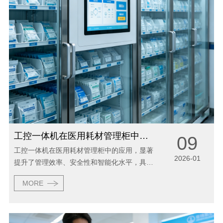
工控一体机在医用耗材管理柜中的应用
09
工控一体机在医用耗材管理柜中的应用，显著
2026-01
提升了管理效率、安全性和智能化水平，具体
体现在以下几个方面： 一、核心功能实现 智
MORE
能识别与自动盘点 工控一体机集成RFID（射
频识别）技术，通过内置天线自动扫描耗材...