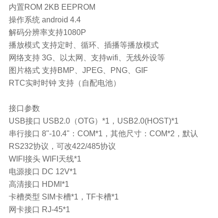
内置ROM
2KB EEPROM
操作系统
android 4.4
解码分辨率支持1080P
播放模式
支持定时、循环、插播等播放模式
网络支持
3G、以太网、支持wifi、无线外设等
图片格式
支持BMP、JPEG、PNG、GIF
RTC实时时钟 支持（自配电池）
接口参数
USB接口
USB2.0（OTG）*1，USB2.0(HOST)*1
串行接口
8"-10.4"：COM*1，其他尺寸：COM*2，默认
RS232协议，可改422/485协议
WIFI接头
WIFI天线*1
电源接口
DC 12V*1
高清接口
HDMI*1
卡槽类型
SIM卡槽*1，TF卡槽*1
网卡接口
RJ-45*1