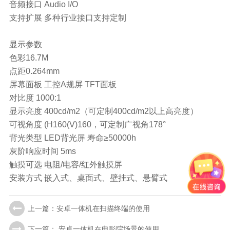
音频接口
Audio I/O
支持扩展
多种行业接口支持定制
显示参数
色彩16.7M
点距0.264mm
屏幕面板
工控A规屏 TFT面板
对比度
1000:1
显示亮度
400cd/m2（可定制400cd/m2以上高亮度）
可视角度
(H160(V)160，可定制广视角178°
背光类型
LED背光屏 寿命≥50000h
灰阶响应时间
5ms
触摸可选
电阻/电容/红外触摸屏
安装方式
嵌入式、桌面式、壁挂式、悬臂式
上一篇：安卓一体机在扫描终端的使用
下一篇： 安卓一体机在电影院场景的使用