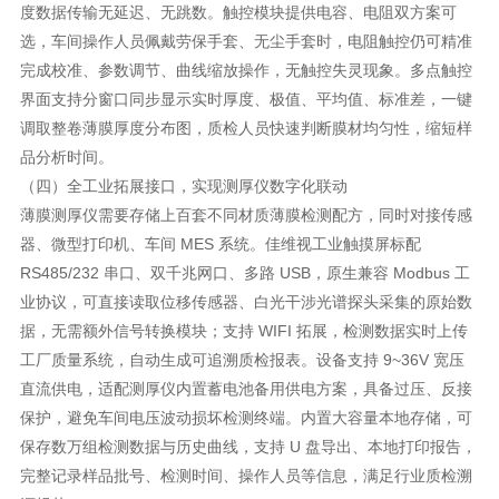
度数据传输无延迟、无跳数。触控模块提供电容、电阻双方案可
选，车间操作人员佩戴劳保手套、无尘手套时，电阻触控仍可精准
完成校准、参数调节、曲线缩放操作，无触控失灵现象。多点触控
界面支持分窗口同步显示实时厚度、极值、平均值、标准差，一键
调取整卷薄膜厚度分布图，质检人员快速判断膜材均匀性，缩短样
品分析时间。
（四）全工业拓展接口，实现测厚仪数字化联动
薄膜测厚仪需要存储上百套不同材质薄膜检测配方，同时对接传感
器、微型打印机、车间 MES 系统。佳维视工业触摸屏标配
RS485/232 串口、双千兆网口、多路 USB，原生兼容 Modbus 工
业协议，可直接读取位移传感器、白光干涉光谱探头采集的原始数
据，无需额外信号转换模块；支持 WIFI 拓展，检测数据实时上传
工厂质量系统，自动生成可追溯质检报表。设备支持 9~36V 宽压
直流供电，适配测厚仪内置蓄电池备用供电方案，具备过压、反接
保护，避免车间电压波动损坏检测终端。内置大容量本地存储，可
保存数万组检测数据与历史曲线，支持 U 盘导出、本地打印报告，
完整记录样品批号、检测时间、操作人员等信息，满足行业质检溯