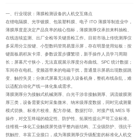
一、行业现状：薄膜检测设备的人机交互痛点
在锂电隔膜、光学镀膜、包装塑料膜、电子 ITO 薄膜等制造业中，
薄膜厚度是决定产品良率的核心指标，薄膜测厚仪承担来料抽检、
在线连续监测、出厂全检等关键质检工作。目前市场上传统测厚仪
多采用分立按键、小型数码管简易显示屏，存在明显使用短板：按
键面板易积灰卡滞、参数设置步骤繁琐，新手操作人员学习周期
长；屏幕尺寸狭小，无法直观展示厚度分布曲线、SPC 统计数据；
车间存在电机、变频器带来的电磁干扰，普通显示屏易出现数据跳
变、触控失灵；分体式屏幕无法嵌入设备机身，整机布线杂乱，难
以适配自动化产线一体化集成需求。
薄膜测厚分为接触式机械测厚、白光干涉非接触测厚、涡流镀膜测
厚三类，设备需要实时采集微米、纳米级厚度数据，同时完成测量
模式切换、标准片校准、配方存储、数据打印、对接产线 MES 等
操作，对交互终端的稳定性、防护性、拓展性提出严苛工业标准。
佳维视一体化工业触摸屏凭借平整内嵌结构、工业级防护、强抗干
扰触控、丰富工业接口，成为薄膜测厚仪升级配套的标准化人机交