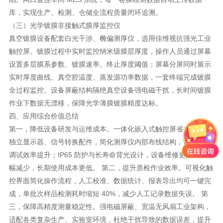
库，实现生产、检测、仓储全流程质量闭环追溯。
（三）光学镀膜非接触式膜厚监控仪
真空镀膜设备配套白光干涉、椭偏测厚仪，选用佳维视抗强光工业
触控屏。镀膜过程中实时监控纳米级膜层厚度，操作人员通过屏幕
设置多层膜系参数、镀膜速率、终止厚度阈值；屏幕分屏同时展示
实时厚度曲线、真空腔温度、蒸发源功率数据，一套终端完成镀膜
全过程监控。设备屏蔽结构隔绝真空设备强电磁干扰，长时间镀膜
作业下数据无漂移，保障光学薄膜镀膜精度达标。
四、应用综合价值总结
第一，降低设备研发与运维成本。一体化嵌入式触控屏省去按键、
独立显示器、信号转换配件，简化测厚仪内部布线结构，设备组装
调试效率提升；IP65 防护与长寿命背光设计，设备维修更换频次大
幅减少，长期使用成本更低。 第二，提升质检作业效率。可视化触
控界面简化操作流程，人工校准、数据统计、报表导出均可一键完
成，单批次样品检测耗时缩短 40%，减少人工记录数据失误。 第
三，保障高精度测量稳定性。强电磁屏蔽、宽温无风扇工业架构，
适配各类复杂生产、实验室环境，杜绝干扰导致的数据误差，提升