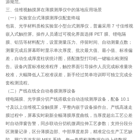
源规范。
三、佳维视触摸屏在薄膜测厚仪中的落地应用场景
（一）实验室台式薄膜测厚仪配套终端
包装、光学材料质检实验室小型台式测厚仪，普遍采用 7 寸佳维视
嵌入式触控屏。操作人员通过可视化界面选择 PET 膜、锂电隔
膜、铝箔等材料配方，设置测量压力、停留时间、自动测量点数；
测量完成后屏幕即时显示单次厚度、批次最大值、最小值、标准偏
差，自动生成厚度柱状统计图，搭配微型打印机一键输出检测报
告。设备内置标准校准程序，触控界面引导操作人员完成标准量块
校准，大幅降低人工校准误差，新手经过简单培训即可独立完成全
套检测流程。
（二）产线在线全自动卷膜测厚设备
锂电隔膜、光学膜分切产线搭载全自动连续测厚设备，配备 10.1
寸及以上佳维视工业触摸屏，平整内嵌于设备操作台。产线高速走
膜过程中，屏幕实时刷新全幅薄膜厚度曲线，当厚度超出工艺公差
时自动弹窗告警，同步联动分切机微调拉伸工艺参数；支持分段分
区测量记录，区分薄膜边部、中部厚度差异，精准定位生产工艺缺
陷。网口直连车间 MES 系统，每一卷膜检测数据自动上传数据