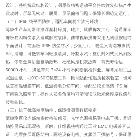
设计。整机抗震结构设计，测厚仪精密运动平台持续往复扫描产生
震动时，屏幕无松动、脱屏、显示偏移问题，保障长期稳定运行。
（二）IP65 纯平面防护，适配车间粉尘油污环境
薄膜生产车间常年漂浮塑料碎屑、硅油、镀膜挥发油污，普通显示
屏极易因粉尘渗入造成触控故障。佳维视触摸屏采用无物理按键纯
平面设计，前面板 IP65 防尘防水，少量油污、粉尘只需湿布擦拭
即可清理，可抵御车间轻微喷淋、冷凝水汽；整机封闭式无风扇散
热，依靠金属后盖被动散热，杜绝风扇积灰故障，背光寿命达
50000 小时，满足车间 7×24 小时不间断质检作业。屏幕采用工业
宽温面板，-10℃~60℃稳定工作，既能适配恒温质检实验室，也可
放置高温镀膜车间、低温锂电分切车间。标配防眩光高清 IPS 屏，
车间强光照明下，操作人员多角度均可清晰读取微米级厚度数值与
波动曲线。
（三）抗干扰高精度触控，保障微测量数据稳定
薄膜测厚仪内部精密位移传感器、光学光源极易受电磁干扰，普通
触控屏易出现漂移、断触。佳维视整机通过工业 EMC 电磁兼容认
证，内置多层屏蔽结构，隔绝设备电机、变频器干扰信号，保证厚