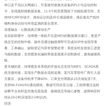
串口及千兆以太网接口，可直接对接激光设备的PLC与运动控制
卡，实现毫秒级数据采集。11.6寸机型更预留了功能拓展空间，支
持NFC/RFID读卡、身份证识别及外引感温模块，满足激光产线对
物料身份识别与环境监测的复合需求。
深度融合：让数据真正驱动生产
在实际部署中，佳维视一体机不仅是MES的数据展示窗口，更是产
线交互的控制中枢。操作员通过触摸屏即可完成SOP作业指导查
看、工单确认、缺陷登记与异常报警处理；系统实时反馈加工进度
与能耗数据，支持图形化编程界面直观展示切割路径，避免碰撞风
险。
更关键的是，佳维视安卓系统的开放生态支持与MES、SCADA系
统无缝对接，实现生产数据全流程追溯。某汽车零部件厂商引入该
方案后，设备停机率下降60%，订单交付周期从15天缩短至7天。
支持Wi-Fi/4G/5G通信模块，数据可同步至云端，工程师通过远程
诊断平台实时监控激光器温度、振镜状态等核心参数，故障响应时
间从24小时压缩至2小时以内。
结语