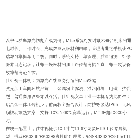
以中低功率激光切割产线为例，MES系统可实时展示每台机床的通
电时长、工作时长、完成数量及板材利用率，管理者通过手机或PC
端即可掌握车间全貌。同时，系统支持工单管理、质量追溯、维修
保养日志记录，让每一块板材的加工路径都有据可查，每一次设备
故障都有迹可循。
佳维视一体机：为激光产线量身打造的MES终端
激光加工车间环境严苛——金属粉尘弥漫、油污附着、电磁干扰强
烈，普通商用设备难以存活。佳维视安卓工业一体机专为此而生：
铝合金一体压铸机身，前面板全贴合设计，防护等级达IP65；无风
扇被动散热方案，支持-10℃至60℃宽温运行，MTBF超50000小
时。
在硬件配置上，佳维视提供10.1寸与11.6寸两款MES工位专属机
型，搭载RK3288/RK3399高性能处理器，配备RS232/RS485/TTL