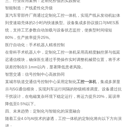
三、行业应用案例：定制化价值的实践验证
智能制造：产线柔性化升级
某汽车零部件厂商通过定制化工控一体机，实现产线从发动机缸体
到变速箱壳体的2小时内快速换型。设备集成多协议接口与MES系
统，支持工艺参数自动加载与设备状态监控，使换型时间缩短
80%，生产效率提升25%。
医疗自动化：手术机器人精准控制
在骨科手术机器人中，定制化工控一体机采用高精度触控屏与低延
迟通信模块，确保医生通过手势操作实时调整机械臂位置，将手术
误差控制在0.1mm以内，显著降低患者风险。
智慧交通：信号控制中心高效协同
某城市轨道交通信号控制中心采用定制化
工控一体机
，集成多屏显
示与5G通信模块，实现列车运行间隔的秒级精准调度。设备通过抗
干扰设计，在电磁复杂环境下稳定运行，将运力提升20%，延误率
降低至0.5%以下。
四、未来趋势：定制化与智能化的深度融合
随着工业4.0与AI技术的渗透，工控一体机的定制化将向以下方向演
进：