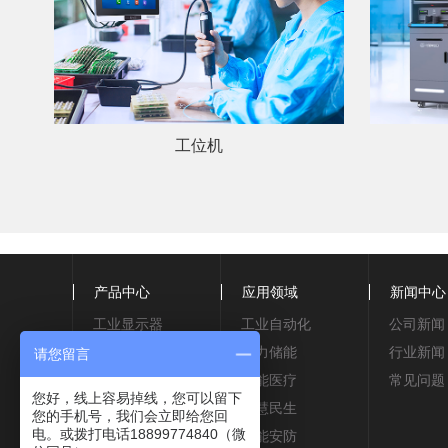
工位机
产品中心
应用领域
新闻中心
工业显示器
工业自动化
公司新闻
工业安卓一体机
电力储能
行业新闻
请您留言
工业平板电脑
智能医疗
常见问题
您好，线上容易掉线，您可以留下
工控机
智慧民生
您的手机号，我们会立即给您回
电。或拨打电话18899774840（微
医疗系列
智能安防