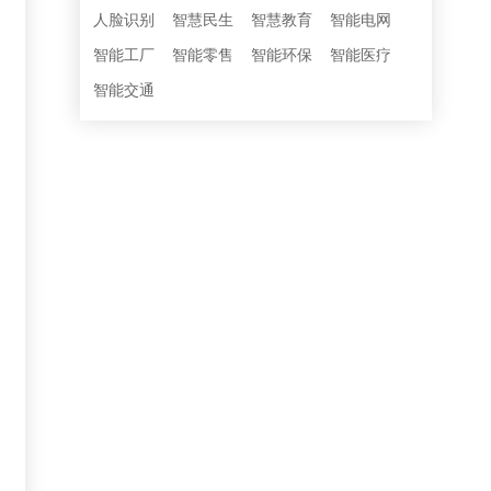
人脸识别
智慧民生
智慧教育
智能电网
智能工厂
智能零售
智能环保
智能医疗
智能交通