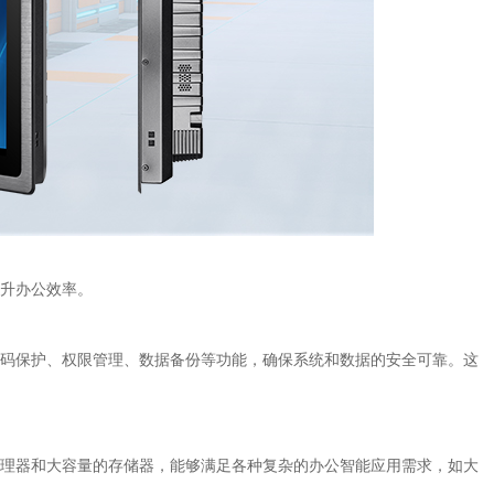
升办公效率。
码保护、权限管理、数据备份等功能，确保系统和数据的安全可靠。这
理器和大容量的存储器，能够满足各种复杂的办公智能应用需求，如大