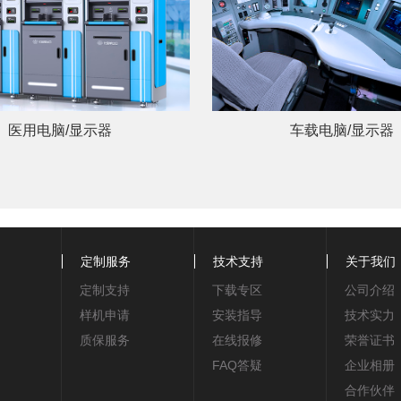
医用电脑/显示器
车载电脑/显示器
定制服务
技术支持
关于我们
定制支持
下载专区
公司介绍
样机申请
安装指导
技术实力
质保服务
在线报修
荣誉证书
FAQ答疑
企业相册
合作伙伴