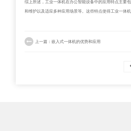
综上所述，工业一体机在办公智能设备中的应用特点主要包
和维护以及适应多种应用场景等。这些特点使得工业一体机
上一篇：嵌入式一体机的优势和应用