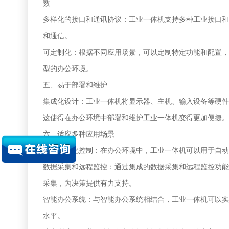
数
多样化的接口和通讯协议
：工业一体机支持多种工业接口和
和通信。
可定制化
：根据不同应用场景，可以定制特定功能和配置，
型的办公环境。
五、易于部署和维护
集成化设计
：工业一体机将显示器、主机、输入设备等硬件
这使得在办公环境中部署和维护工业一体机变得更加便捷。
六、适应多种应用场景
工业自动化控制
：在办公环境中，工业一体机可以用于自动
数据采集和远程监控
：通过集成的数据采集和远程监控功能
采集，为决策提供有力支持。
智能办公系统
：与智能办公系统相结合，工业一体机可以实
水平。