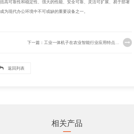
括高可靠性和稳定性、强大的性能、安全可靠、灵活可扩展、易于部署
成为现代办公环境中不可或缺的重要设备之一。
下一篇：工业一体机子在农业智能行业应用特点和需求分析
返回列表
相关产品