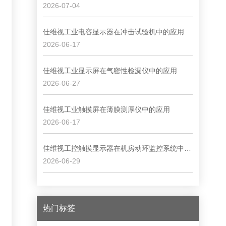
2026-07-04
佳维视工业电容显示器在冲击试验机中的应用
2026-06-17
佳维视工业显示屏在气密性检漏仪中的应用
2026-06-27
佳维视工业触摸屏在薄膜测厚仪中的应用
2026-06-17
佳维视工控触摸显示器在机房动环监控系统中的应用
2026-06-29
热门标签