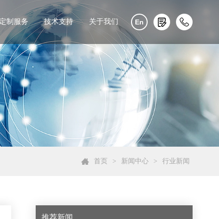
定制服务
技术支持
关于我们
En
首页
>
新闻中心
>
行业新闻
推荐新闻