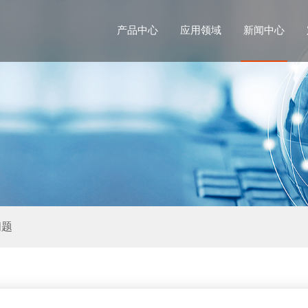
产品中心
应用领域
新闻中心
问题