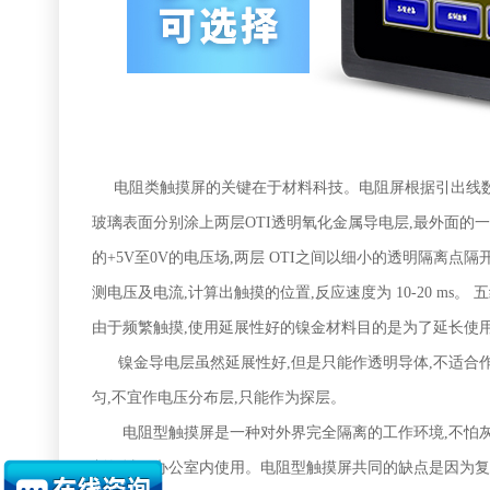
电阻类触摸屏的关键在于材料科技。电阻屏根据引出线数
玻璃表面分别涂上两层OTI透明氧化金属导电层,最外面的一
的+5V至0V的电压场,两层 OTI之间以细小的透明隔离点
测电压及电流,计算出触摸的位置,反应速度为 10-20 m
由于频繁触摸,使用延展性好的镍金材料目的是为了延长使
镍金导电层虽然延展性好,但是只能作透明导体,不适合作
匀,不宜作电压分布层,只能作为探层。
电阻型触摸屏是一种对外界完全隔离的工作环境,不怕灰尘
制领域及办公室内使用。电阻型触摸屏共同的缺点是因为复