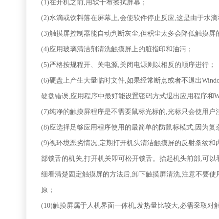
(1)
在开机之前,用软干布擦拭屏幕；
(2)
水滴或饮料落在屏幕上,会使软件停止反应,这是由于水滴
(3)
触摸屏控制器能自动判断灰尘,但积尘太多会降低触摸屏
(4)
应用玻璃清洁剂清洗触摸屏上的脏指印和油污；
(5)
严格按规程开、关电源,关闭电源则以相反的顺序进行；
(6)
硬盘上产生大量临时文件,如果经常断点或者不退出Window
硬盘错误,应用程序中最好能设置密码方式退出应用程序和Win
(7)
纯净的触摸屏程序是不需要鼠标光标的,光标只会使用户
(8)
应选择足够应用程序使用的最简单的防鼠标模式,因为复
(9)
视环境恶劣情况,定期打开机头清洁触摸屏的反射条纹和
部锁舌的机关,打开机关即可松开锁舌。抬起机头前部,可以
细看清楚固定触摸屏的方法后,卸下触摸屏清洗,注意不要使
原；
(10)
触摸屏属于人机界面一体机,发热量比较大,必需采取对