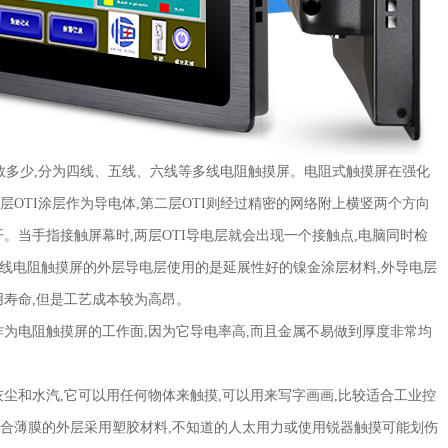
多少,分为四线、五线、六线等多线电阻触摸屏。电阻式触摸屏在强化
层OTI涂层作为导电体,第二层OTI则经过精密的网络附上横竖两个方向
隔开。当手指接触屏幕时,两层OTI导电层就会出现一个接触点,电脑同时检
s。 五线电阻触摸屏的外层导电层使用的是延展性好的镍金涂层材料,外导电层
用寿命,但是工艺成本较为高昂。
为电阻触摸屏的工作面,因为它导电率高,而且金属不易做到厚度非常均
和水汽,它可以用任何物体来触摸,可以用来写字画画,比较适合工业控
合薄膜的外层采用塑胶材料,不知道的人太用力或使用锐器触摸可能划伤