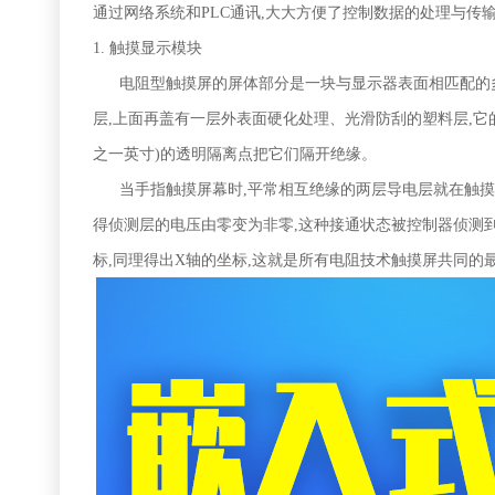
通过网络系统和PLC通讯,大大方便了控制数据的处理与传输
1.
触摸显示模块
电阻型触摸屏的屏体部分是一块与显示器表面相匹配的
层,上面再盖有一层外表面硬化处理、光滑防刮的塑料层,它
之一英寸)的透明隔离点把它们隔开绝缘。
当手指触摸屏幕时,平常相互绝缘的两层导电层就在触摸点
得侦测层的电压由零变为非零,这种接通状态被控制器侦测到后
标,同理得出X轴的坐标,这就是所有电阻技术触摸屏共同的