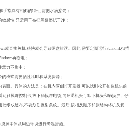
和手指具有相似的特性,需把水滴擦去；
的敏感性,只需用干布把屏幕擦拭干净；
s就直接关机,很快就会导致硬盘错误。因此,需要定期运行Scandisk扫描
dows再断电；
注意力不集中；
杂的模式需要牺牲延时和系统资源；
内表面。具体的方法是：在机内两侧打开盖板,可以找到松开扣住机头前
看到触摸屏控制卡,拔下触摸屏电缆,向后退机头可卸下机头和触摸屏。仔
用硬纸或硬布,不要划伤反射条纹。最后,按相反顺序和原结构将机头复
触摸屏本体及周边环境进行降温措施。