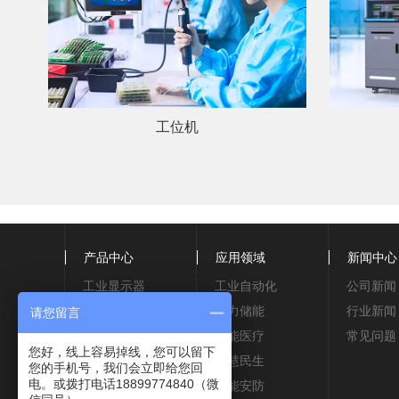
工位机
产品中心
应用领域
新闻中心
工业显示器
工业自动化
公司新闻
工业安卓一体机
电力储能
行业新闻
请您留言
工业平板电脑
智能医疗
常见问题
您好，线上容易掉线，您可以留下
工控机
智慧民生
您的手机号，我们会立即给您回
电。或拨打电话18899774840（微
医疗系列
智能安防