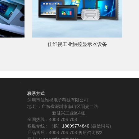
佳维视工业触控显示器设备
.
联系方式
深圳市佳维视电子科技有限公司
地 址：广东省深圳市南山区阳光二路
新健兴工业区4栋
全国热线：4008-706-708
客服专线：（杨）
18899774840
(微信同号)
产品售后：4008-706-708 售后咨询按2